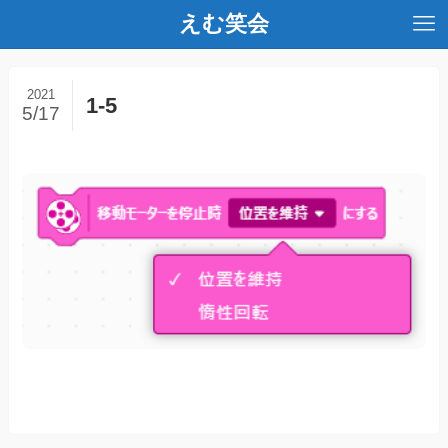
えむ笑会
2021
1-5
5/17