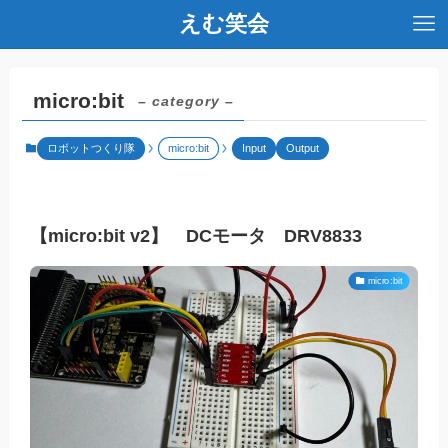
えむ笑会
micro:bit
– category –
ロボットつくり隊
micro:bit
Input
Output
【micro:bit v2】 DCモータ DRV8833
micro:bit