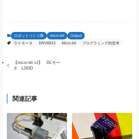
ロボットつくり隊
micro:bit
Output
ＤＣモータ
DRV8833
Micro:bit
プログラミング的思考
【micro:bit v2】 DCモー
タ L293D
関連記事