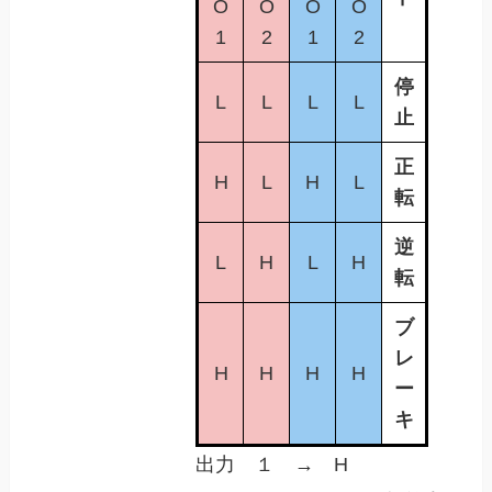
O
O
O
O
1
2
1
2
停
L
L
L
L
止
正
H
L
H
L
転
逆
L
H
L
H
転
ブ
レ
H
H
H
H
ー
キ
出力 １ → H