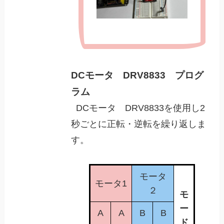
DCモータ DRV8833 プログ
ラム
DCモータ DRV8833を使用し2
秒ごとに正転・逆転を繰り返しま
す。
モータ
モータ1
２
モ
ー
A
A
B
B
ド