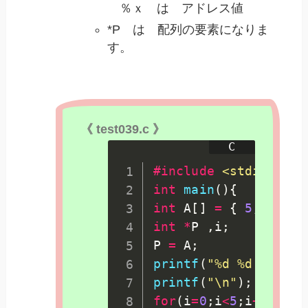
％ｘ は アドレス値
*P は 配列の要素になりま
す。
《 test039.c 》
#
include
<stdio.h>
int
main
(
)
{
int
 A
[
]
=
{
5
,
10
,
1
int
*
P 
,
i
;
P 
=
 A
;
printf
(
"%d %d \n"
,
*
printf
(
"\n"
)
;
for
(
i
=
0
;
i
<
5
;
i
++
)
{