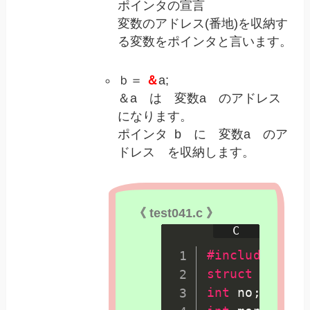
ポインタの宣言
変数のアドレス(番地)を収納す
る変数をポインタと言います。
ｂ＝
＆
a;
＆a は 変数a のアドレス
になります。
ポインタ b に 変数a のア
ドレス を収納します。​
《 test041.c 》
#
include
<std
struct
 list 
{
int
 no
;