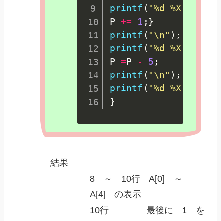
printf
(
"%d %X %2d %2
P 
+=
1
;
}
printf
(
"\n"
)
;
printf
(
"%d %X %2d %2
P 
=
P 
-
5
;
printf
(
"\n"
)
;
printf
(
"%d %X %2d %2
}
結果
8 ～ 10行 A[0] ～
A[4] の表示
10行 最後に 1 を