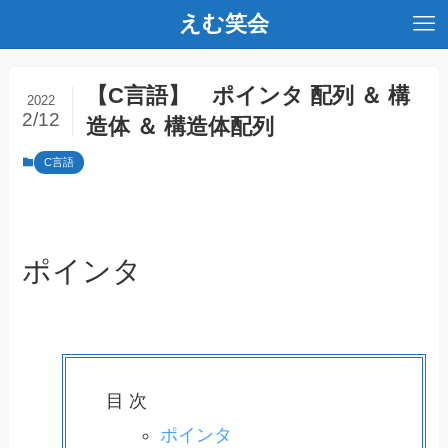
えむ笑会
【C言語】 ポインタ 配列 ＆ 構
2022
2/12
造体 ＆ 構造体配列
C言語
ポインタ
目 次
ポインタ