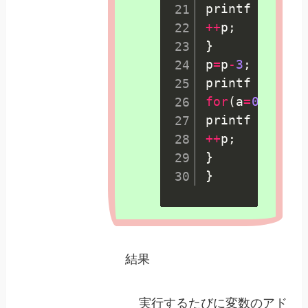
printf 
(
"%d %
++
p
;
}
p
=
p
-
3
;
printf 
(
"③\n
for
(
a
=
0
;
a
<
3
;
a
printf 
(
"%d %
++
p
;
}
}
結果
実行するたびに変数のアド