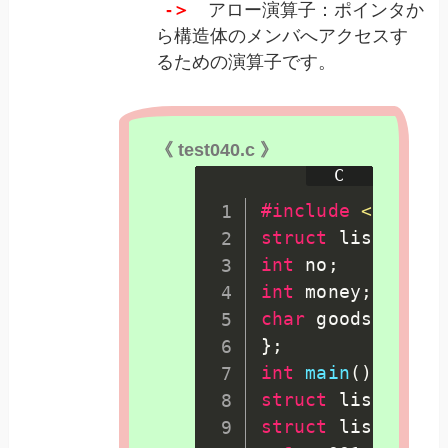
-＞
アロー演算子：ポインタか
ら構造体のメンバへアクセスす
るための演算子です。
《 test040.c 》
#
include
<stdio.
struct
 list 
{
int
 no
;
int
 money
;
char
 goods
[
10
]
;
}
;
int
main
(
)
{
struct
 list com0
struct
 list 
*
p
;