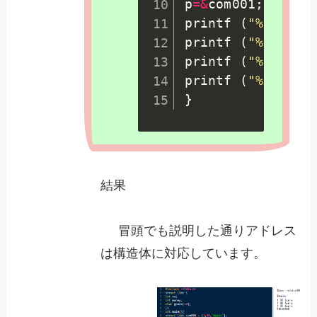
p
=
&
com001
;
printf 
(
"%d %d %
printf 
(
"%d %d %
printf 
(
"%d %d %
printf 
(
"%x \n"
,
}
結果
冒頭でも説明した通りアドレス
は構造体に対応しています。