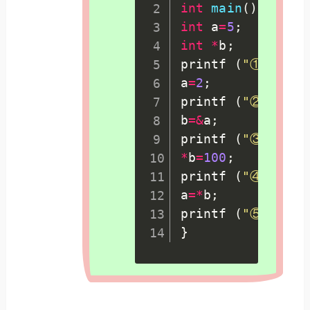
int
main
(
)
{
int
 a
=
5
;
int
*
b
;
printf 
(
"① a=%x 
a
=
2
;
printf 
(
"② a=%x 
b
=
&
a
;
printf 
(
"③ a=%x 
*
b
=
100
;
printf 
(
"④ a=%x 
a
=
*
b
;
printf 
(
"⑤ a=%d 
}