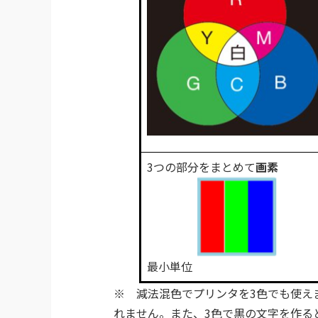
3つの部分をまとめて
画素
最小単位
※ 減法混色​でプリンタを3色でも使
れません。また、3色で黒の文字を作る