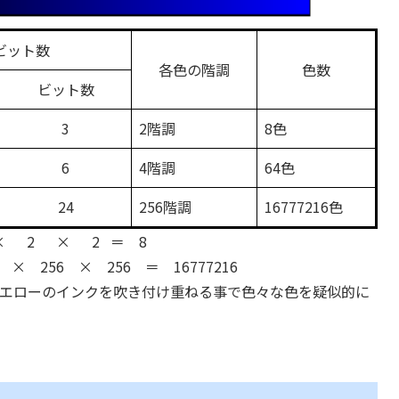
ビット数
各色の階調
色数
ビット数
3
2階調
8色
6
4階調
64色
24
256階調
16777216色
2 × 2 ＝ 8
56 × 256 ＝ 16777216
エローのインクを吹き付け重ねる事で色々な色を疑似的に