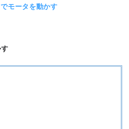
1P​ でモータを動かす
かす