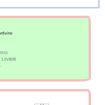
duino
93D
.0V使用
ル