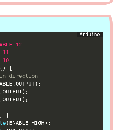
ABLE 12
 11
 10
(
)
{
in direction
ABLE
,
OUTPUT
)
;
,
OUTPUT
)
;
,
OUTPUT
)
;
)
{
te
(
ENABLE
,
HIGH
)
;