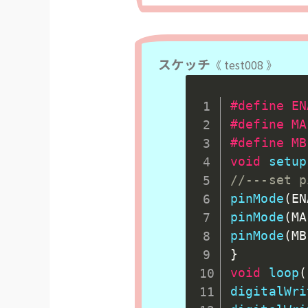
スケッチ
《 test008 》
#
define
 EN
#
define
 MA
#
define
 MB
void
setup
//---set p
pinMode
(
EN
pinMode
(
MA
pinMode
(
MB
}
void
loop
(
digitalWri