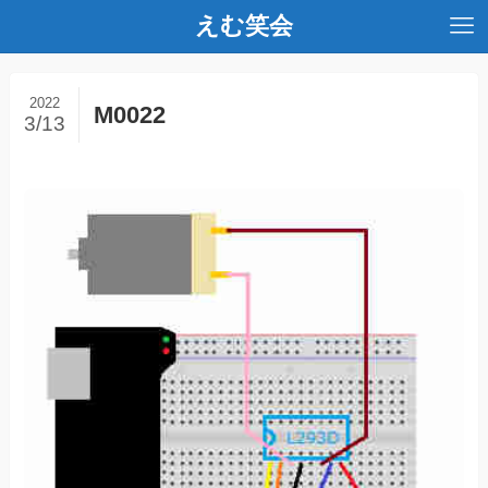
えむ笑会
2022
M0022
3/13