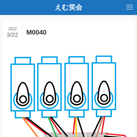
えむ笑会
2022
M0040
3/22