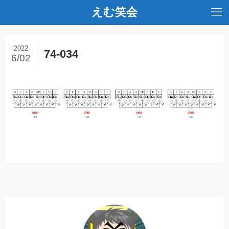
えむ笑会
2022
74-034
6/02