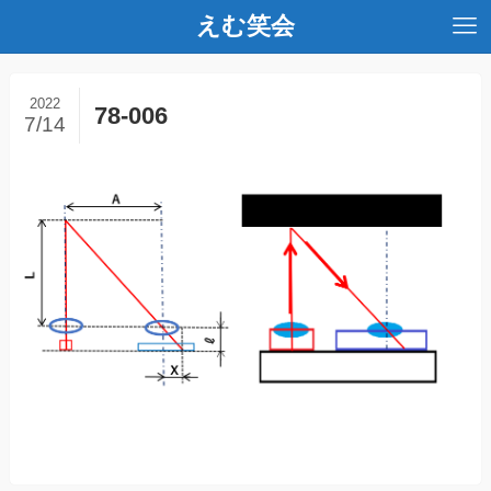
えむ笑会
2022
78-006
7/14