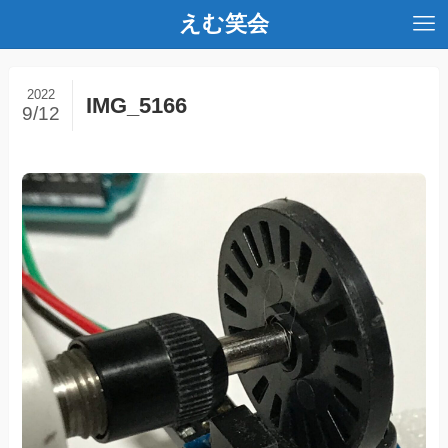
えむ笑会
2022
IMG_5166
9/12