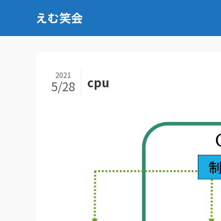
えむ笑会
2021
cpu
5/28