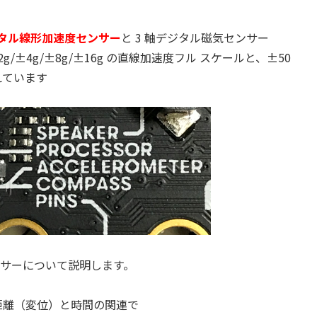
ジタル線形加速度センサー
と 3 軸デジタル磁気センサー
は±2g/±4g/±8g/±16g の直線加速度フル スケールと、±50
えています
度センサーについて説明します。
距離（変位）と時間の関連で