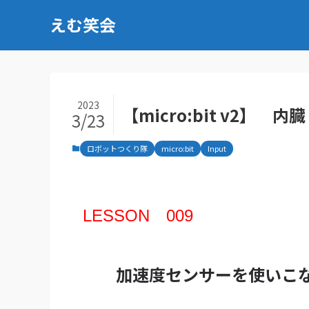
えむ笑会
2023
【micro:bit v2
3/23
ロボットつくり隊
micro:bit
Input
LESSON 009
加速度センサーを使いこ