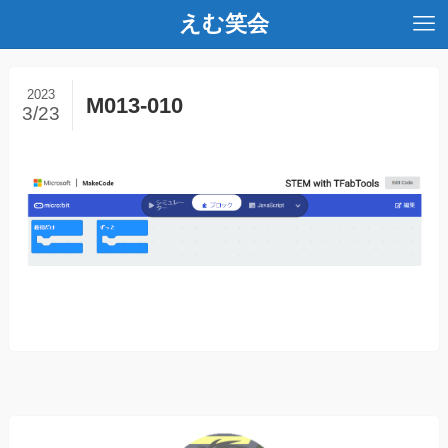
えむ笑会
2023
M013-010
3/23