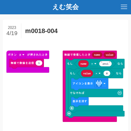
えむ笑会
2023
m0018-004
4/19