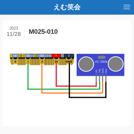
えむ笑会
2023
M025-010
11/28