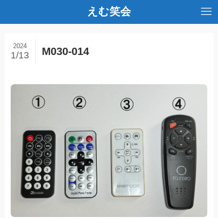
えむ笑会
2024
M030-014
1/13