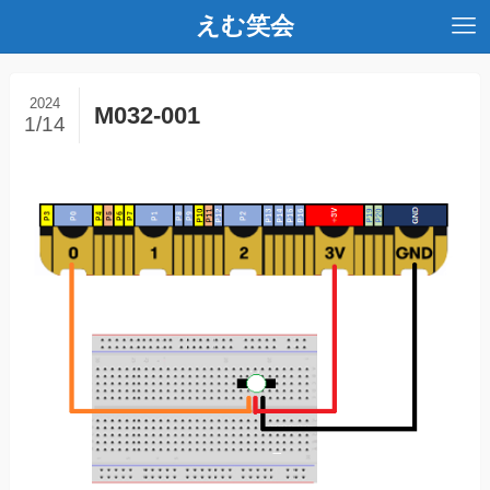
えむ笑会
2024
M032-001
1/14