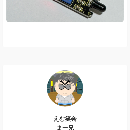
えむ笑会
まー兄