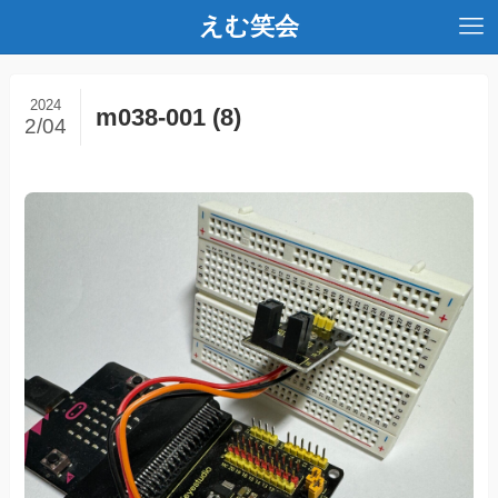
えむ笑会
2024
m038-001 (8)
2/04