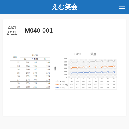
えむ笑会
2024
M040-001
2/21