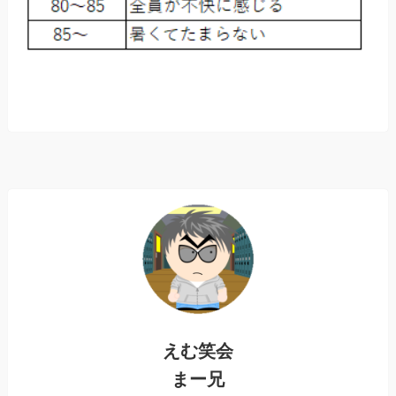
えむ笑会
まー兄