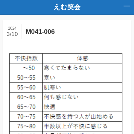
えむ笑会
2024
M041-006
3/10