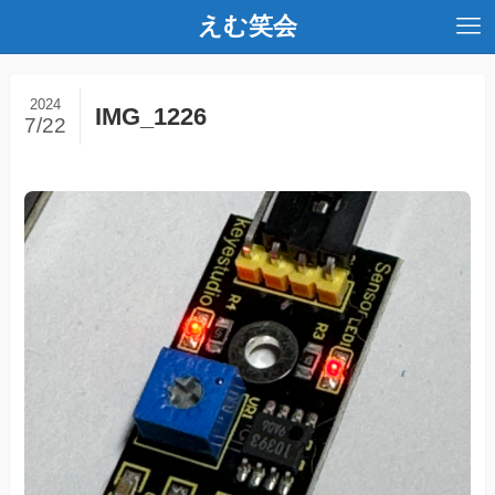
えむ笑会
2024
IMG_1226
7/22