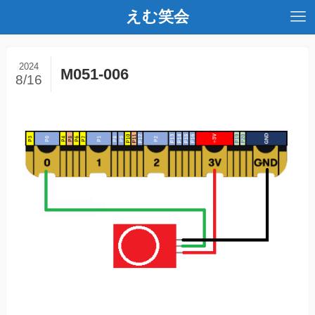
えむ笑会
2024
M051-006
8/16