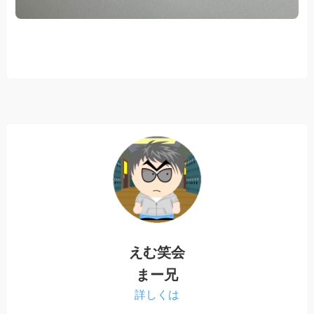
えむ笑会
まー兄
詳しくは