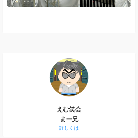
えむ笑会
まー兄
詳しくは