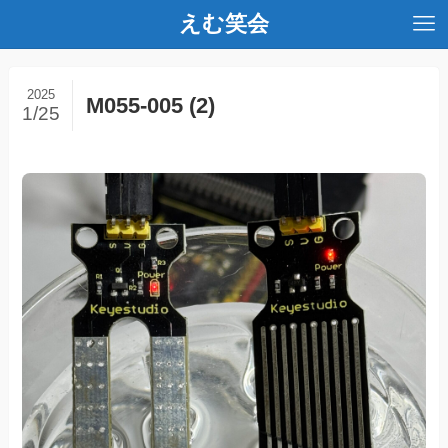
えむ笑会
2025
M055-005 (2)
1/25