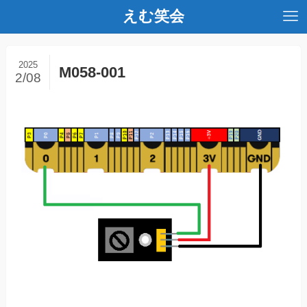
えむ笑会
2025
M058-001
2/08