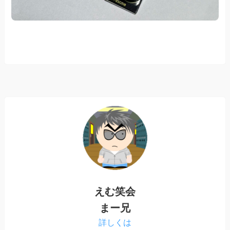
えむ笑会
まー兄
詳しくは