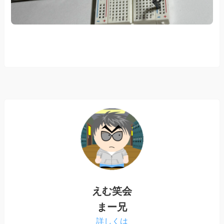
えむ笑会
まー兄
詳しくは