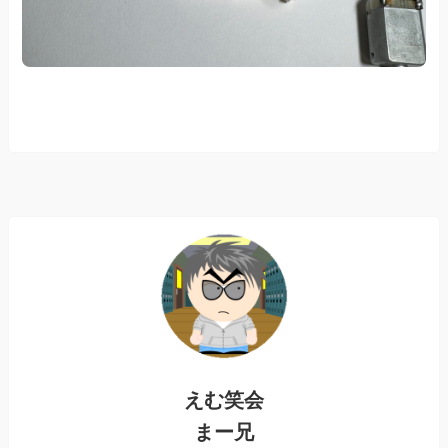
えむ笑会
まー兄