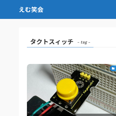
えむ笑会
タクトスィッチ
– tag –