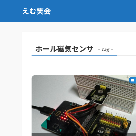
えむ笑会
ホール磁気センサ
– tag –