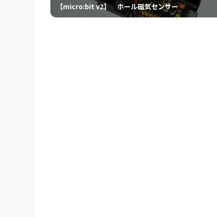
【micro:bit v2】 ホール磁気センサー