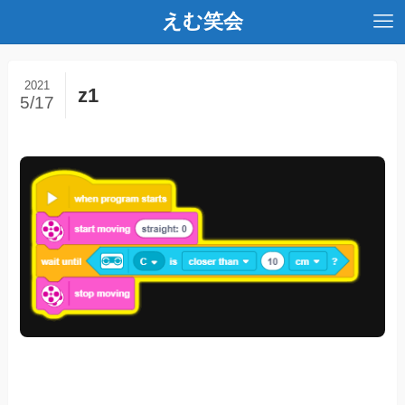
えむ笑会
2021
z1
5/17