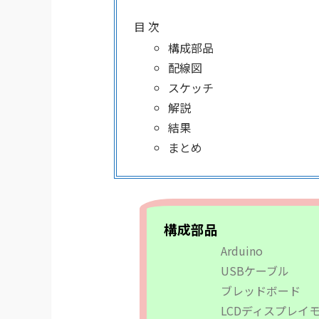
目 次
構成部品
配線図
スケッチ
解説
結果
まとめ
構成部品
Arduino​
USBケーブル​
ブレッドボード​
LCDディスプレイモ