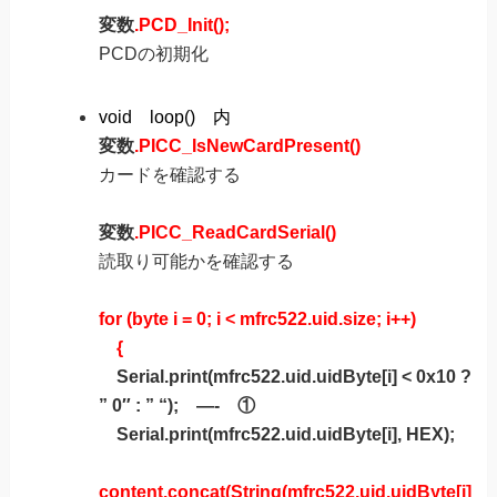
変数
.PCD_Init();
PCDの初期化
void loop() 内
変数
.PICC_IsNewCardPresent()
カードを確認する
変数
.PICC_ReadCardSerial()
読取り可能かを確認する
for (byte i = 0; i < mfrc522.uid.size; i++)
{
Serial.print(mfrc522.uid.uidByte[i] < 0x10 ?
” 0″ : ” “); —- ①
Serial.print(mfrc522.uid.uidByte[i], HEX);
content.concat(String(mfrc522.uid.uidByte[i]