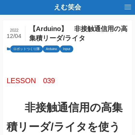
えむ笑会
【Arduino】 非接触通信用の高
2022
12/04
集積リーダ/ライタ
ロボットつくり隊
Arduino
Input
LESSON 039
非接触通信用の高集
積リーダ/ライタを使う