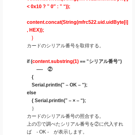
< 0x10 ? ” 0″ : ” “));
content.concat(String(mfrc522.uid.uidByte[i]
, HEX));
}
カードのシリアル番号を取得する。
if
(
content.substring(1)
== “
シリアル番号
“)
—- ②
{
Serial.println(” – OK – “);
else
{ Serial.println(” – × – “);
｝
カードのシリアル番号の照合する。
上の①で調べたシリアル番号を②に代入すれ
ば - OK - が表示します。