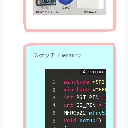
スケッチ
《 test031》
#
include
<SPI.h>
#
include
<MFRC522.h>
int
 RST_PIN 
=
9
;
int
 SS_PIN 
=
10
;
MFRC522 
mfrc522
(
SS_P
void
setup
(
)