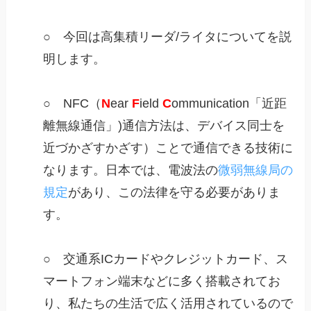
○ 今回は高集積リーダ/ライタについてを説
明します。
○ NFC（
N
ear
F
ield
C
ommunication「近距
離無線通信」)通信方法は、デバイス同士を
近づかざすかざす）ことで通信できる技術に
なります。日本では、電波法の
微弱無線局の
規定
があり、この法律を守る必要がありま
す。
○ 交通系ICカードやクレジットカード、ス
マートフォン端末などに多く搭載されてお
り、私たちの生活で広く活用されているので