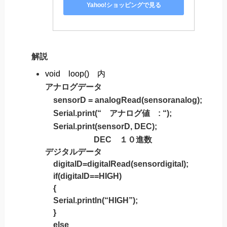
Yahoo!ショッピングで見る
解説
void loop() 内
アナログデータ
sensorD = analogRead(sensoranalog);
Serial.print(“ アナログ値 : “);
Serial.print(sensorD, DEC);
DEC １０進数
デジタルデータ
digitalD=digitalRead(sensordigital);
if(digitalD==HIGH)
{
Serial.println(“HIGH”);
}
else