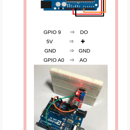
GPIO 9 ⇒ DO
5V ⇒ ✚
GND ⇒ GND
GPIO A0 ⇒ AO