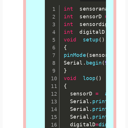
int
  sensoranalog  
=
int
  sensorD 
=
0
;
int
  sensordigital
=
int
  digitalD
;
void
setup
(
)
{
pinMode
(
sensordigita
Serial
.
begin
(
9600
)
;
}
void
loop
(
)
{
  sensorD 
=
analogR
  Serial
.
print
(
"　ア
  Serial
.
print
(
senso
  Serial
.
print
(
"　デ
  digitalD
=
digitalRe