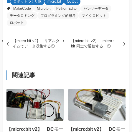
ロボットつくり隊
micro:bit
Output
MakeCode
Micro:bit
Python Editor
センサーデータ
データロギング
プログラミング的思考
マイクロビット
ロボット
【micro:bit v2】 リアルタ
【micro:bit v2】 micro：
イムでデータ収集する①
bit 同士で通信する ①
関連記事
【micro:bit v2】 DCモー
【micro:bit v2】 DCモー