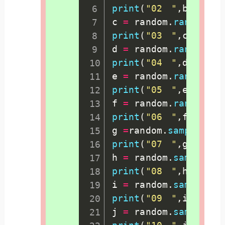
print
(
"02　"
,
b
)
c 
=
 random
.
randrange
print
(
"03　"
,
c
)
d 
=
 random
.
randint
(
5
print
(
"04　"
,
d
)
e 
=
 random
.
randrange
print
(
"05　"
,
e
)
f 
=
 random
.
randrange
print
(
"06　"
,
f
)
g 
=
random
.
sample
(
xxx
print
(
"07　"
,
g
)
h 
=
 random
.
sample
(
ra
print
(
"08　"
,
h
)
i 
=
 random
.
sample
(
(
print
(
"09　"
,
i
)
j 
=
 random
.
sample
(
'