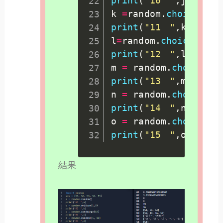
print
(
"10　"
,
j
)
k 
=
random
.
choices
(
xx
print
(
"11　"
,
k
)
l
=
random
.
choice
(
[
61
,
print
(
"12　"
,
l
)
m 
=
 random
.
choices
(
r
print
(
"13　"
,
m
)
n 
=
 random
.
choices
(
(
print
(
"14　"
,
n
)
o 
=
 random
.
choices
(
print
(
"15　"
,
o
)
結果