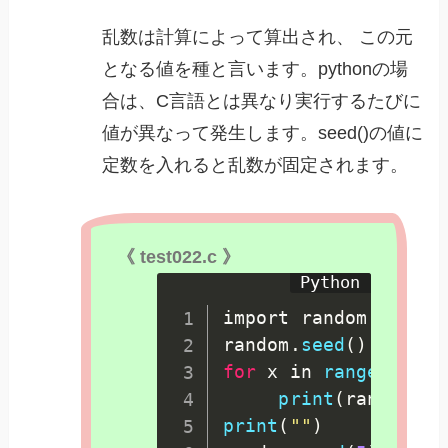
乱数は計算によって算出され、 この元
となる値を種と言います。pythonの場
合は、C言語とは異なり実行するたびに
値が異なって発生します。seed()の値に
定数を入れると乱数が固定されます。
《 test022.c 》
import random

random
.
seed
(
)
for
 x in 
range
(
3
)
:
print
(
random
.
ra
print
(
""
)