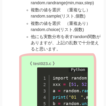
random.randrange(min,max,step)
複数の値を選択 （重複なし）
random.sample(リスト,個数)
複数の値を選択 （重複あり）
random.choice(リスト,個数)
他にも実数分布を表すrandom関数が
ありますが、上記の乱数で十分使え
ると思います。
《 test023.c 》
import random

xxx 
=
[
51
,
52
,
53
,
5
a 
=
 random
.
random
(
)
print
(
"01　"
,
a
)
b 
=
 random
.
uniform
(
1