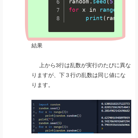
random
.
seed
(
5
)
for
 x in 
range
(
3
)
:
print
(
random
.
ra
結果
上から3行は乱数が実行のたびに異な
りますが、下３行の乱数は同じ値にな
ります。