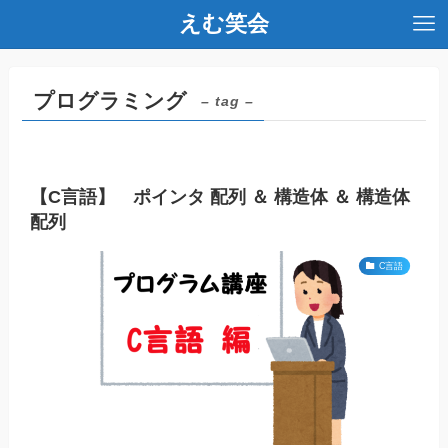
えむ笑会
プログラミング
– tag –
【C言語】 ポインタ 配列 ＆ 構造体 ＆ 構造体
配列
C言語