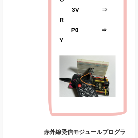
3V ⇒
R
P0 ⇒
Y
赤外線受信モジュールプログラ