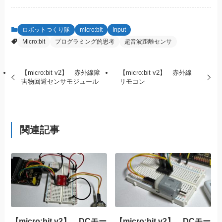
ロボットつくり隊
micro:bit
Input
Micro:bit
プログラミング的思考
超音波距離センサ
【micro:bit v2】 赤外線障
【micro:bit v2】 赤外線
害物回避センサモジュール
リモコン
関連記事
【micro:bit v2】 DCモー
【micro:bit v2】 DCモー